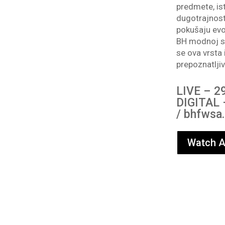
predmete, ist
dugotrajnost
pokušaju evo
BH modnoj scen
se ova vrsta
prepoznatlji
LIVE – 2
DIGITAL 
/ bhfwsa
Watch A