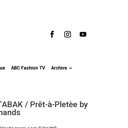
ue
ABC Fashion TV
Archive
ABAK / Prêt-à-Pletèe by
hands