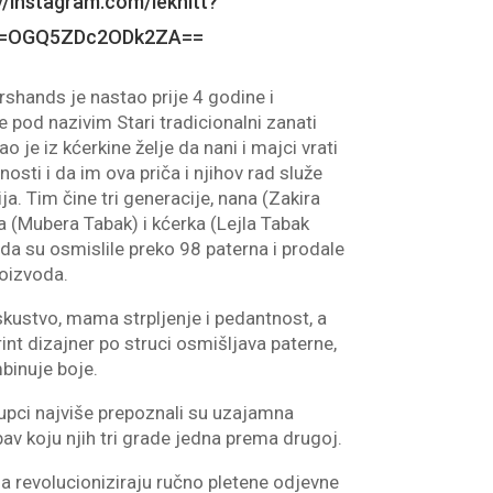
//instagram.com/leknitt?
id=OGQ5ZDc2ODk2ZA==
shands je nastao prije 4 godine i
e pod nazivim Stari tradicionalni zanati
o je iz kćerkine želje da nani i majci vrati
nosti i da im ova priča i njihov rad služe
ija. Tim čine tri generacije, nana (Zakira
 (Mubera Tabak) i kćerka (Lejla Tabak
ada su osmislile preko 98 paterna i prodale
roizvoda.
skustvo, mama strpljenje i pedantnost, a
int dizajner po struci osmišljava paterne,
binuje boje.
upci najviše prepoznali su uzajamna
bav koju njih tri grade jedna prema drugoj.
da revolucioniziraju ručno pletene odjevne