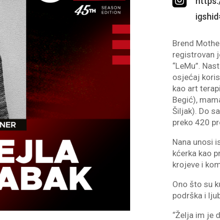

https:
igsh
Brend Mother
registrovan j
“LeMu”. Nasta
osjećaj koris
kao art terap
Begić), mama
Šiljak). Do s
preko 420 p
Nana unosi i
kćerka kao pr
krojeve i kom
Ono što su k
podrška i lju
“Želja im je 