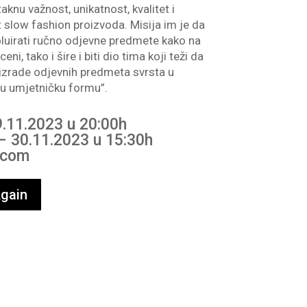
aknu važnost, unikatnost, kvalitet i
 slow fashion proizvoda. Misija im je da
luirati ručno odjevne predmete kako na
i, tako i šire i biti dio tima koji teži da
 izrade odjevnih predmeta svrsta u
vu umjetničku formu”.
9.11.2023 u 20:00h
– 30.11.2023 u 15:30h
.com
gain